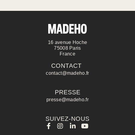
Madeho est le destinataire des donnée
sont utilisées afin de répondre à de
à des fins de communications comme
caractère obligatoire sont signalées 
sur la gestion de vos données perso
notamment le droit d’opposition, vou
protection des données personnelles
16 avenue Hoche
75008 Paris
France
CONTACT
CONTACT
contact@madeho.fr
PRESSE
presse@madeho.fr
Nom :
SUIVEZ-NOUS
Prénom :