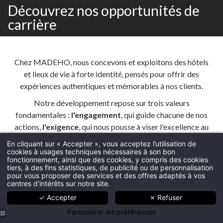
CONTACT
CONTACTE
*
Nom
:
Nom :
*
Prénom
:
Prénom :
En cliquant sur « Accepter », vous acceptez l’utilisation de
cookies à usages techniques nécessaires à son bon
fonctionnement, ainsi que des cookies, y compris des cookies
À PROPOS
*
Email
:
tiers, à des fins statistiques, de publicité ou de personnalisation
pour vous proposer des services et des offres adaptés à vos
GESTION HÔTELIÈRE
Société :
centres d’intérêts sur notre site.
CONSEIL HÔTELIER
✓ Accepter
✗ Refuser
*
HÔTELS
Message
:
Paramétrer les préférences
Téléphone :
ENGAGEMENTS