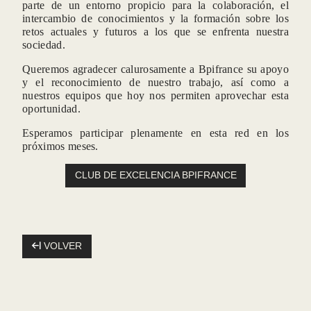
CONTACT-U
parte de un entorno propicio para la colaboración, el
intercambio de conocimientos y la formación sobre los
retos actuales y futuros a los que se enfrenta nuestra
sociedad.
Queremos agradecer calurosamente a Bpifrance su apoyo
*
Nombre
:
y el reconocimiento de nuestro trabajo, así como a
nuestros equipos que hoy nos permiten aprovechar esta
oportunidad.
Esperamos participar plenamente en esta red en los
*
Apellido
:
próximos meses.
CLUB DE EXCELENCIA BPIFRANCE
*
Correo electrónico
:
VOLVER
*
Mensaje
: