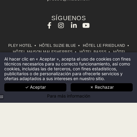
Nombre :
SÍGUENOS
Apellido :
PLEY HOTEL
•
HÔTEL SUZIE BLUE
•
HÔTEL LE FRIEDLAND
•
HÔTEL MAISON MALESHERBES
•
HÔTEL BASSS
•
HÔTEL
Empresa :
MERCEDES
•
PEPPER & PAPER APARTMENTS
•
HÔTEL
Al hacer clic en « Aceptar », acepta el uso de cookies con fines
INICIO
técnicos necesarios para su correcto funcionamiento, así como
BELLEVAL
•
HÔTEL BELLOY
•
HÔTEL DU SAVOIR
•
HÔTEL
cookies, incluidas las de terceros, con fines estadísticos,
GESTIÓN HOTELERA
CŒUR MARIN
•
HÔTEL BISKUI
•
IDOL HOTEL
publicitarios o de personalización para ofrecerle servicios y
ofertas adaptados a sus intereses en nuestro sitio.
CONSEJOS SOBRE
©2025 MADEHO -
AVISO LEGAL
-
USO DE COOKIES
-
POLÍTICA DE COOKIES
-
Teléfono :
HOTELES
✓ Aceptar
✗ Rechazar
POLÍTICA DE PROTECCIÓN DE DATOS
Para más información
HOTELES
Correo electrónico :
COMPROMISOS
NOTICIAS
EQUIPO
MADEHO
Soy :
CARRERA
Bpifrance