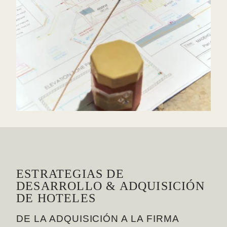
*
Apellido
:
*
Correo electrónico
:
*
Mensaje
:
ESTRATEGIAS DE
DESARROLLO & ADQUISICIÓN
DE HOTELES
DE LA ADQUISICIÓN A LA FIRMA
ACE