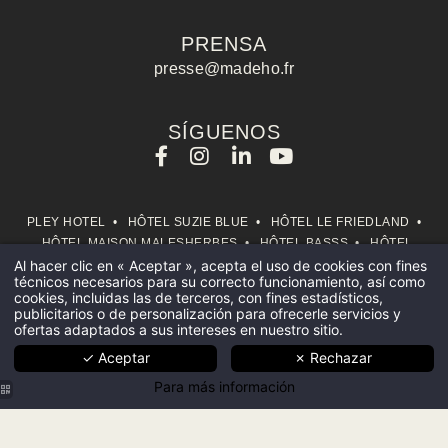
PRENSA
presse@madeho.fr
Nombre :
SÍGUENOS
Apellido :
PLEY HOTEL
•
HÔTEL SUZIE BLUE
•
HÔTEL LE FRIEDLAND
•
HÔTEL MAISON MALESHERBES
•
HÔTEL BASSS
•
HÔTEL
Empresa :
MERCEDES
•
PEPPER & PAPER APARTMENTS
•
HÔTEL
Al hacer clic en « Aceptar », acepta el uso de cookies con fines
INICIO
técnicos necesarios para su correcto funcionamiento, así como
BELLEVAL
•
HÔTEL BELLOY
•
HÔTEL DU SAVOIR
•
HÔTEL
cookies, incluidas las de terceros, con fines estadísticos,
GESTIÓN HOTELERA
CŒUR MARIN
•
HÔTEL BISKUI
•
IDOL HOTEL
publicitarios o de personalización para ofrecerle servicios y
ofertas adaptados a sus intereses en nuestro sitio.
CONSEJOS SOBRE
©2025 MADEHO -
AVISO LEGAL
-
USO DE COOKIES
-
POLÍTICA DE COOKIES
-
Teléfono :
HOTELES
✓ Aceptar
✗ Rechazar
POLÍTICA DE PROTECCIÓN DE DATOS
Para más información
HOTELES
Correo electrónico :
COMPROMISOS