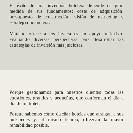
El éxito de una inversión hotelera depende en gran
medida de sus fundamentos: coste de adquisición,
presupuesto de construcción, visión de marketing y
estrategia financiera.
Madeho es el destinatario de los da
utilizan para responder a solicit
Madeho ofrece a los inversores un apoyo reflexivo,
comunicaciones comerciales. Los da
evaluando diversas perspectivas para desarrollar las
asterisco. Para obtener más inform
personales y ejercer sus derechos, e
estrategias de inversión más juiciosas.
puede consultar nuestra Política de 
Porque gestionamos para nuestros clientes todas las
cuestiones, grandes y pequeñas, que conforman el día a
día de un hotel.
Porque sabemos cómo diseñar hoteles que atraigan a sus
huéspedes y, al mismo tiempo, ofrezcan la mayor
rentabilidad posible.