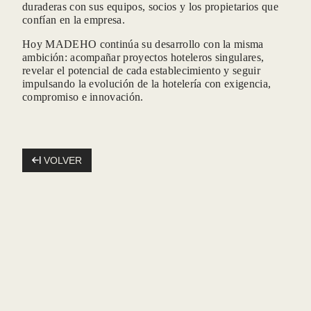
*
Correo electrónico
:
duraderas con sus equipos, socios y los propietarios que
confían en la empresa.
Hoy MADEHO continúa su desarrollo con la misma
ambición: acompañar proyectos hoteleros singulares,
*
Mensaje
:
revelar el potencial de cada establecimiento y seguir
impulsando la evolución de la hotelería con exigencia,
compromiso e innovación.
VOLVER
ACE