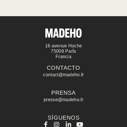
Madeho es el destinatario de los da
utilizan para responder a solicit
comunicaciones comerciales. Los da
asterisco. Para obtener más inform
personales y ejercer sus derechos, e
puede consultar nuestra Política de 
16 avenue Hoche
75008 ParÍs
Francia
CONTACT
CONTACTO
contact@madeho.fr
PRENSA
presse@madeho.fr
Nombre :
SÍGUENOS