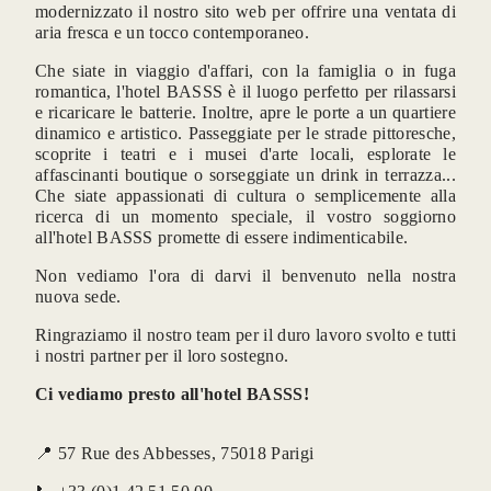
modernizzato il nostro sito web per offrire una ventata di
aria fresca e un tocco contemporaneo.
Che siate in viaggio d'affari, con la famiglia o in fuga
romantica, l'hotel BASSS è il luogo perfetto per rilassarsi
e ricaricare le batterie. Inoltre, apre le porte a un quartiere
dinamico e artistico. Passeggiate per le strade pittoresche,
CONTACT-U
scoprite i teatri e i musei d'arte locali, esplorate le
affascinanti boutique o sorseggiate un drink in terrazza...
Che siate appassionati di cultura o semplicemente alla
ricerca di un momento speciale, il vostro soggiorno
all'hotel BASSS promette di essere indimenticabile.
Non vediamo l'ora di darvi il benvenuto nella nostra
*
Cognome
:
nuova sede.
Ringraziamo il nostro team per il duro lavoro svolto e tutti
i nostri partner per il loro sostegno.
*
Nome
:
Ci vediamo presto all'hotel BASSS!
📍 57 Rue des Abbesses, 75018 Parigi
*
Email
: