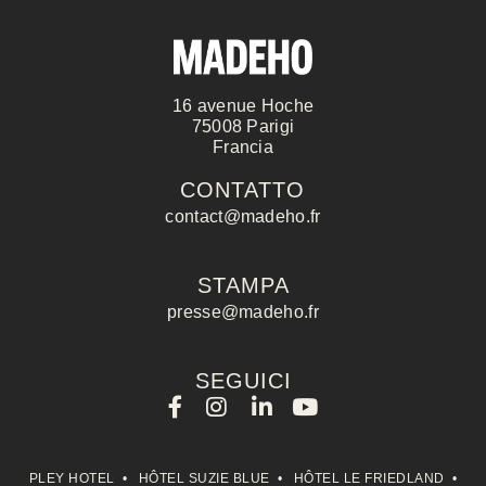
commerciali. I dati obbligatori sono
saperne di più sulla gestione dei vos
vostri diritti, in particolare il diritto 
Informativa sulla protezione dei dati p
16 avenue Hoche
75008 Parigi
Francia
CONTACT
CONTATTO
contact@madeho.fr
STAMPA
presse@madeho.fr
Cognome :
SEGUICI
Nome :
PLEY HOTEL
•
HÔTEL SUZIE BLUE
•
HÔTEL LE FRIEDLAND
•